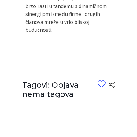
brzo rasti u tandemu s dinamičnom
sinergijom između firme i drugih
članova mreže u vrlo bliskoj
budućnosti.
Tagovi: Objava
nema tagova