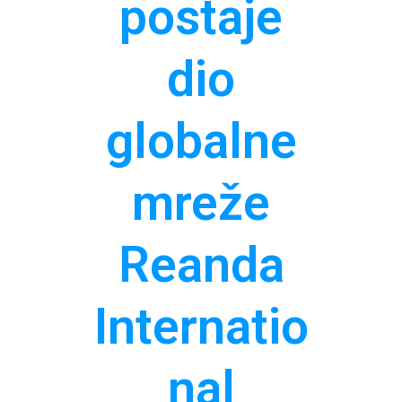
postaje
dio
globalne
mreže
Reanda
Internatio
nal