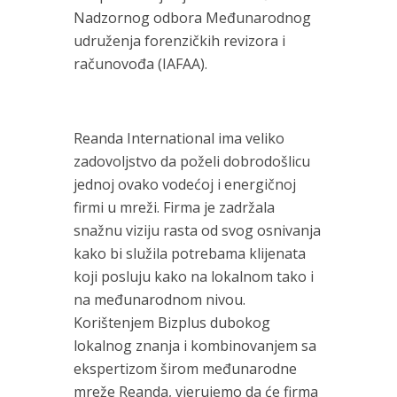
Nadzornog odbora Međunarodnog
udruženja forenzičkih revizora i
računovođa (IAFAA).
Reanda International ima veliko
zadovoljstvo da poželi dobrodošlicu
jednoj ovako vodećoj i energičnoj
firmi u mreži. Firma je zadržala
snažnu viziju rasta od svog osnivanja
kako bi služila potrebama klijenata
koji posluju kako na lokalnom tako i
na međunarodnom nivou.
Korištenjem Bizplus dubokog
lokalnog znanja i kombinovanjem sa
ekspertizom širom međunarodne
mreže Reanda, vjerujemo da će firma