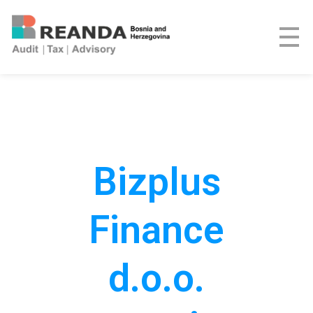
REANDA Bosnia and Herzegovina
Bizplus
Finance
d.o.o.