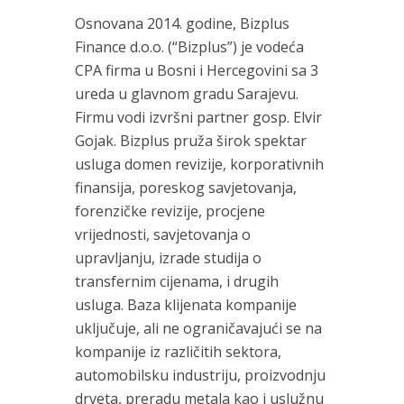
Osnovana 2014. godine, Bizplus
Finance d.o.o. (“Bizplus”) je vodeća
CPA firma u Bosni i Hercegovini sa 3
ureda u glavnom gradu Sarajevu.
Firmu vodi izvršni partner gosp. Elvir
Gojak. Bizplus pruža širok spektar
usluga domen revizije, korporativnih
finansija, poreskog savjetovanja,
forenzičke revizije, procjene
vrijednosti, savjetovanja o
upravljanju, izrade studija o
transfernim cijenama, i drugih
usluga. Baza klijenata kompanije
uključuje, ali ne ograničavajući se na
kompanije iz različitih sektora,
automobilsku industriju, proizvodnju
drveta, preradu metala kao i uslužnu