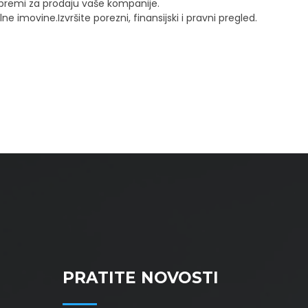
ripremi za prodaju vaše kompanije.
e imovine.Izvršite porezni, finansijski i pravni pregled.
I
PRATITE NOVOSTI