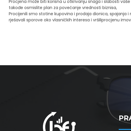
Procjena može biti korisna u otkrivanju snaga i slabosti va
takođe osmislite plan za povećanje vrednosti biznisa,
Procijenili smo stotine kupovina i prodaja dionica, spajanja i 
rješavali sporove oko vlasničkih interesa i vršiliprocjenu imov
PR