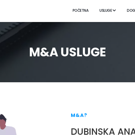
POČETNA
USLUGE
DOG
M&A USLUGE
M&A?
DUBINSKA ANAL