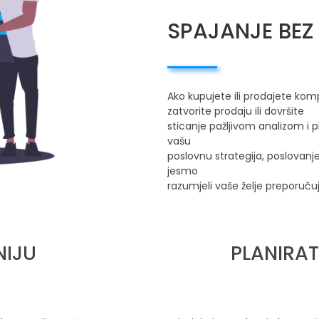
SPAJANJE BEZ
Ako kupujete ili prodajete ko
zatvorite prodaju ili dovršite
sticanje pažljivom analizom i p
vašu
poslovnu strategija, poslovanj
jesmo
razumjeli vaše želje preporuč
NIJU
PLANIRAT