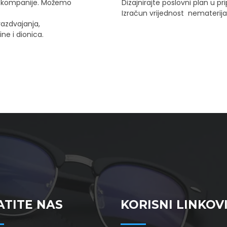
še kompanije. Možemo
Dizajnirajte poslovni plan u p
Izračun vrijednost nematerijaln
razdvajanja,
ine i dionica.
ATITE NAS
KORISNI LINKOV