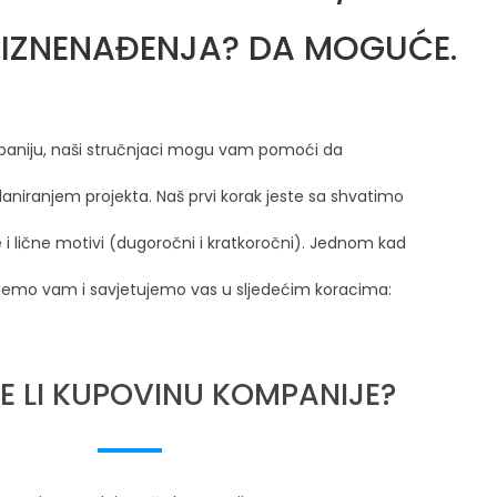
 IZNENAĐENJA? DA MOGUĆE.
mpaniju, naši stručnjaci mogu vam pomoći da
laniranjem projekta. Naš prvi korak jeste sa shvatimo
e i lične motivi (dugoročni i kratkoročni). Jednom kad
ujemo vam i savjetujemo vas u sljedećim koracima:
E LI KUPOVINU KOMPANIJE?